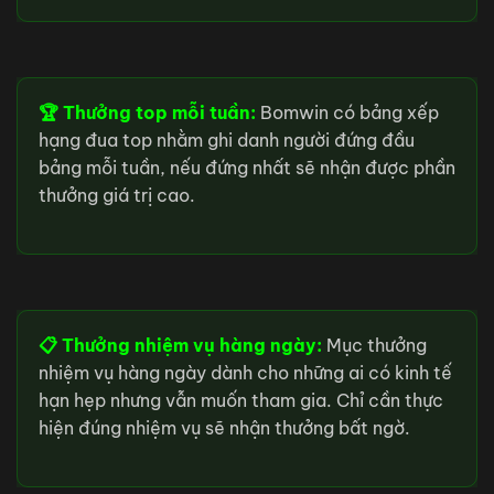
🏆 Thưởng top mỗi tuần:
Bomwin có bảng xếp
hạng đua top nhằm ghi danh người đứng đầu
bảng mỗi tuần, nếu đứng nhất sẽ nhận được phần
thưởng giá trị cao.
📋 Thưởng nhiệm vụ hàng ngày:
Mục thưởng
nhiệm vụ hàng ngày dành cho những ai có kinh tế
hạn hẹp nhưng vẫn muốn tham gia. Chỉ cần thực
hiện đúng nhiệm vụ sẽ nhận thưởng bất ngờ.