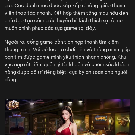
gia. Các danh mục được sắp xếp rõ ràng, giúp thành
viên thao tác nhanh. Kết hợp thêm tông màu nâu đen
chủ đạo tạo cảm giác huyền bí, kích thích sự tò mò
muốn chinh phục các tựa game tại đây.
Ngoài ra, cổng game còn tích hợp thanh tìm kiếm
thông minh. Với bộ lọc trò chơi tiện và thông minh giúp
bạn tìm được game mình yêu thích nhanh chóng. Khu
vực nạp rút tiền, quản lý tài khoản và chăm sóc khách
hàng được bố trí riêng biệt, cực kỳ an toàn cho người
dùng.