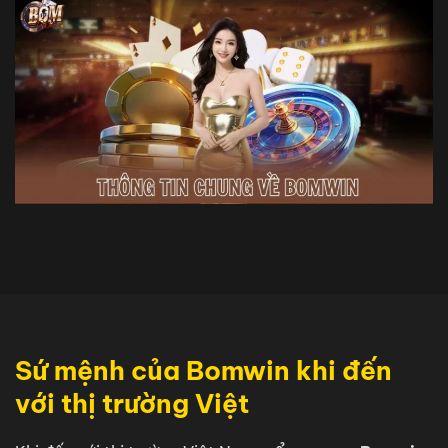
Sứ mệnh của Bomwin khi đến
với thị trường Việt