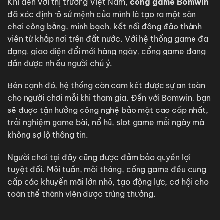
Khi đến với thị trường Việt Nam,
cổng game Bomwin
đã xác định rõ sứ mệnh của mình là tạo ra một sân
chơi công bằng, minh bạch, kết nối đông đảo thành
viên từ khắp nơi trên đất nước. Với hệ thống game đa
dạng, giao diện đổi mới hàng ngày, cổng game đang
dần được nhiều người chú ý.
Bên cạnh đó, hệ thống còn cam kết được sự an toàn
cho người chơi mỗi khi tham gia. Đến với Bomwin, bạn
sẽ được tận hưởng công nghệ bảo mật cao cấp nhất,
trải nghiệm game bài, nổ hũ, slot game mỗi ngày mà
không sợ lộ thông tin.
Người chơi tại đây cũng được đảm bảo quyền lợi
tuyệt đối. Mỗi tuần, mỗi tháng, cổng game đều cung
cấp các khuyến mãi lớn nhỏ, tạo động lực, cơ hội cho
toàn thể thành viên được trúng thưởng.