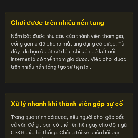
Chơi được trên nhiều nền tảng
Nắm bắt được nhu cầu của thành viên tham gia,
cổng game đã cho ra mắt ứng dụng cá cược. Từ
đây, dù bạn ở bất cứ đâu, chỉ cần có kết nối
Internet là có thể tham gia được. Việc chơi được
trên nhiều nền tảng tạo sự tiện lợi.
Xử lý nhanh khi thành viên gặp sự cố
Trong quá trình cá cược, nếu người chơi gặp bất
cứ vấn đề gì, bạn có thể liên hệ ngay cho đội ngũ
CSKH của hệ thống. Chúng tôi sẽ phản hồi bạn