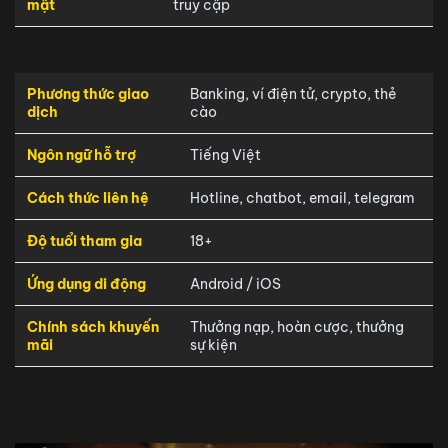
mật
truy cập
Phương thức giao
Banking, ví điện tử, crypto, thẻ
dịch
cào
Ngôn ngữ hỗ trợ
Tiếng Việt
Cách thức liên hệ
Hotline, chatbot, email, telegram
Độ tuổi tham gia
18+
Ứng dụng di động
Android / iOS
Chính sách khuyến
Thưởng nạp, hoàn cược, thưởng
mãi
sự kiện