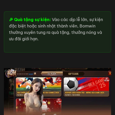
🎉 Quà tặng sự kiện:
Vào các dịp lễ lớn, sự kiện
đặc biệt hoặc sinh nhật thành viên, Bomwin
thường xuyên tung ra quà tặng, thưởng nóng và
ưu đãi giới hạn.