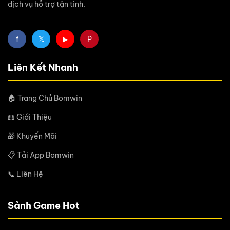
dịch vụ hỗ trợ tận tình.
f
𝕏
▶
P
Liên Kết Nhanh
🏠 Trang Chủ Bomwin
📖 Giới Thiệu
🎁 Khuyến Mãi
📋 Tải App Bomwin
📞 Liên Hệ
Sảnh Game Hot