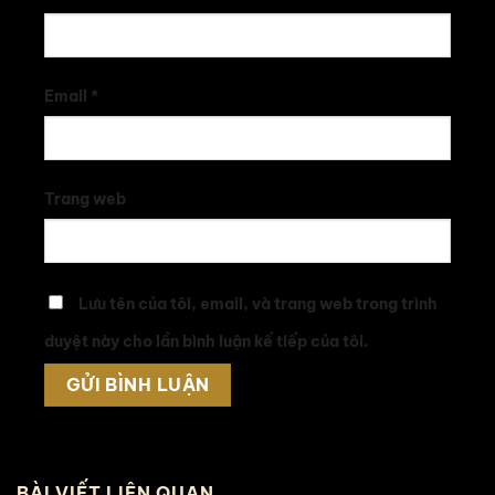
Email
*
Trang web
Lưu tên của tôi, email, và trang web trong trình
duyệt này cho lần bình luận kế tiếp của tôi.
BÀI VIẾT LIÊN QUAN