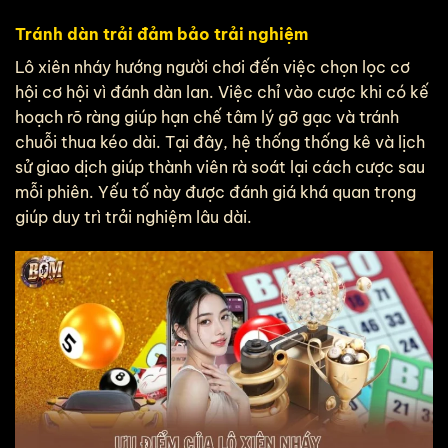
Tránh dàn trải đảm bảo trải nghiệm
Lô xiên nháy hướng người chơi đến việc chọn lọc cơ
hội cơ hội vì đánh dàn lan. Việc chỉ vào cược khi có kế
hoạch rõ ràng giúp hạn chế tâm lý gỡ gạc và tránh
chuỗi thua kéo dài. Tại đây, hệ thống thống kê và lịch
sử giao dịch giúp thành viên rà soát lại cách cược sau
mỗi phiên. Yếu tố này được đánh giá khá quan trọng
giúp duy trì trải nghiệm lâu dài.