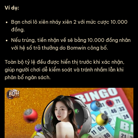
Ví dụ:
Bạn chơi lô xiên nháy xiên 2 với mức cược 10.000
đồng.
Nếu trúng, tiền nhận về sẽ bằng 10.000 đồng nhân
với hệ số trả thưởng do Bomwin công bố.
Toàn bộ tỷ lệ đều được hiển thị trước khi xác nhận,
giúp người chơi dễ kiểm soát và tránh nhầm lẫn khi
phân bổ ngân sách.