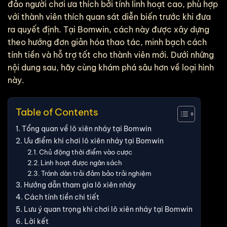
đảo người chơi ưa thích bởi tính linh hoạt cao, phù hợp
với thành viên thích quan sát diễn biến trước khi đưa
ra quyết định. Tại Bomwin, cách này được xây dựng
theo hướng đơn giản hóa thao tác, minh bạch cách
tính tiền và hỗ trợ tốt cho thành viên mới. Dưới những
nội dung sau, hãy cùng khám phá sâu hơn về loại hình
này.
Table of Contents
Tổng quan về lô xiên nháy tại Bomwin
Ưu điểm khi chơi lô xiên nháy tại Bomwin
Chủ động thời điểm vào cược
Linh hoạt được ngân sách
Tránh dàn trải đảm bảo trải nghiệm
Hướng dẫn tham gia lô xiên nháy
Cách tính tiền chi tiết
Lưu ý quan trọng khi chơi lô xiên nháy tại Bomwin
Lời kết