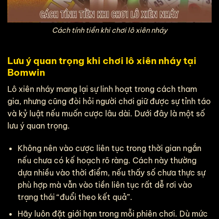
Cách tính tiền khi chơi lô xiên nháy
Lưu ý quan trọng khi chơi lô xiên nháy tại
Bomwin
Lô xiên nháy mang lại sự linh hoạt trong cách tham
gia, nhưng cũng đòi hỏi người chơi giữ được sự tỉnh táo
và kỷ luật nếu muốn cược lâu dài. Dưới đây là một số
lưu ý quan trọng.
Không nên vào cược liên tục trong thời gian ngắn
nếu chưa có kế hoạch rõ ràng. Cách này thường
dựa nhiều vào thời điểm, nếu thấy số chưa thực sự
phù hợp mà vẫn vào tiền liên tục rất dễ rơi vào
trạng thái “đuổi theo kết quả”.
Hãy luôn đặt giới hạn trong mỗi phiên chơi. Dù mức