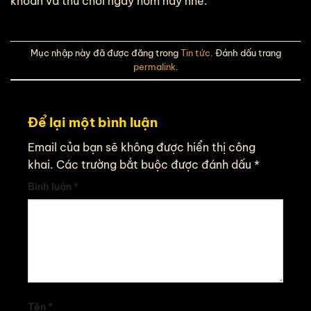
khoản và thử chơi ngay hôm nay nhé.
Mục nhập này đã được đăng trong
Tin tức
. Đánh dấu trang
permalink
.
Để lại một bình luận
Email của bạn sẽ không được hiển thị công
khai.
Các trường bắt buộc được đánh dấu
*
Bình luận
*
Tên
*