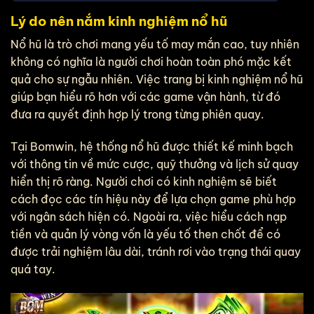
Lý do nên nắm kinh nghiệm nổ hũ
Nổ hũ là trò chơi mang yếu tố may mắn cao, tuy nhiên
không có nghĩa là người chơi hoàn toàn phó mặc kết
quả cho sự ngẫu nhiên. Việc trang bị kinh nghiệm nổ hũ
giúp bạn hiểu rõ hơn với các game vận hành, từ đó
đưa ra quyết định hợp lý trong từng phiên quay.
Tại Bomwin, hệ thống nổ hũ được thiết kế minh bạch
với thông tin về mức cược, quỹ thưởng và lịch sử quay
hiển thị rõ ràng. Người chơi có kinh nghiệm sẽ biết
cách đọc các tín hiệu này để lựa chọn game phù hợp
với ngân sách hiện có. Ngoài ra, việc hiểu cách nạp
tiền và quản lý vòng vốn là yếu tố then chốt để có
được trải nghiệm lâu dài, tránh rơi vào trạng thái quay
quá tay.