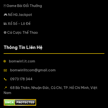
🃏 Game Bài Đổi Thưởng
🎮 Nổ Hũ Jackpot
🎱 Xổ Số - Lô Đề
⚽ Cá Cược Thể Thao
Thông Tin Liên Hệ
🌐
bomwin1.it.com
📧
bomwin1itcom@gmail.com
📞
0973 178 344
📍
68 Bà Thiên, Nhuận Đức, Củ Chi, TP. Hồ Chí Minh, Việt
Nam