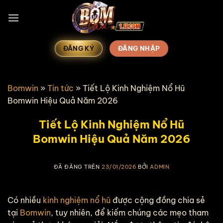
Chuyển
đến
nội
dung
ĐĂNG KÝ
ĐĂNG NHẬP
Bomwin
»
Tin tức
»
Tiết Lộ Kinh Nghiệm Nổ Hũ
Bomwin Hiệu Quả Năm 2026
Tiết Lộ Kinh Nghiệm Nổ Hũ
Bomwin Hiệu Quả Năm 2026
ĐÃ ĐĂNG TRÊN
23/01/2026
BỞI
ADMIN
Có nhiều
kinh nghiệm nổ hũ
được cộng đồng chia sẻ
tại
Bomwin
, tuy nhiên, để kiếm chúng các mẹo tham