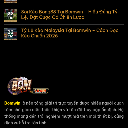
Soi Kèo Bong88 Tại Bomwin – Hiểu Đúng Tỷ
22
Lệ, Đặt Cược Có Chiến Lược
Th1
Tỷ Lệ Kèo Malaysia Tại Bomwin – Cách Đọc
22
Kèo Chuẩn 2026
Th1
Bomwin
là nền tảng giải trí trực tuyến được nhiều người quan
tâm nhờ giao diện thân thiện và tốc độ truy cập ổn định. Hệ
thống mang đến trải nghiệm mượt mà trên mọi thiết bị, cùng
dịch vụ hỗ trợ tận tình.