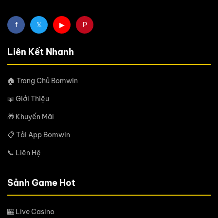
f
𝕏
▶
P
Liên Kết Nhanh
🏠 Trang Chủ Bomwin
📖 Giới Thiệu
🎁 Khuyến Mãi
📋 Tải App Bomwin
📞 Liên Hệ
Sảnh Game Hot
🎰 Live Casino