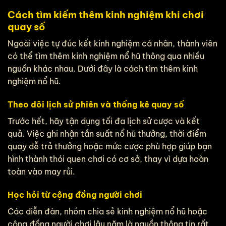
Cách tìm kiếm thêm kinh nghiệm khi chơi
quay số
Ngoài việc tự đúc kết kinh nghiệm cá nhân, thành viên
có thể tìm thêm kinh nghiệm nổ hũ thông qua nhiều
nguồn khác nhau. Dưới đây là cách tìm thêm kinh
nghiệm nổ hũ.
Theo dõi lịch sử phiên và thống kê quay số
Trước hết, hãy tận dụng tối đa lịch sử cược và kết
quả. Việc ghi nhận tần suất nổ hũ thưởng, thời điểm
quay dễ trả thưởng hoặc mức cược phù hợp giúp bạn
hình thành thói quen chơi có cơ sở, thay vì dựa hoàn
toàn vào may rủi.
Học hỏi từ cộng đồng người chơi
Các diễn đàn, nhóm chia sẻ kinh nghiệm nổ hũ hoặc
cộng đồng người chơi lâu năm là nguồn thông tin rất