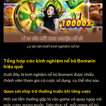
Lý do nên biết kinh nghiệm nổ hũ
Tổng hợp các kinh nghiệm nổ hũ Bomwin
hiệu quả
Dưới đây là kinh nghiệm nổ hũ Bomwin được nhiều
thành viên tham gia cá cược sử dụng, cụ thể như sau.
Quan sát nhịp trả thưởng trước khi tăng cược
Một sai lầm thường gặp là vào game và quay ngay với
mức cược mong muốn. Trên thực tế, mỗi game nổ hũ