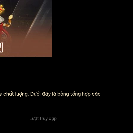
e chất lượng. Dưới đây là bảng tổng hợp các
Lượt truy cập