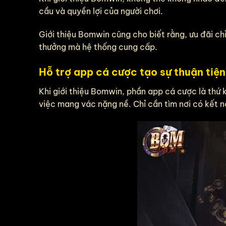
cầu và quyền lợi của người chơi.
Giới thiệu Bomwin cũng cho biết rằng, ưu đãi ch
thưởng mà hệ thống cung cấp.
Hỗ trợ app cá cược tạo sự thuận tiện
Khi giới thiệu Bomwin, phần app cá cược là thứ 
việc mang vác nặng nề. Chỉ cần tìm nơi có kết nố