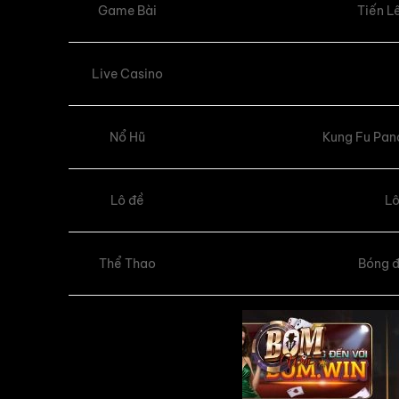
Game Bài
Tiến L
Live Casino
Nổ Hũ
Kung Fu Pan
Lô đề
Lô
Thể Thao
Bóng đ