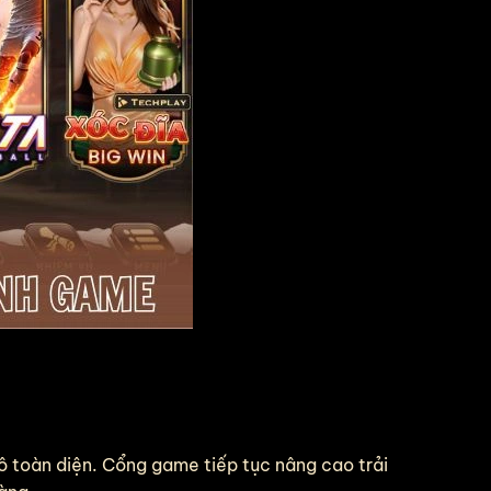
ô toàn diện. Cổng game tiếp tục nâng cao trải