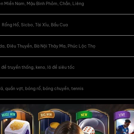
ên Miền Nam, Mậu Binh Phỏm, Chắn, Liêng
Rổng Hổ, Sicbo, Tài Xỉu, Bầu Cua
da, Điêu Thuyền, Bà Nội Thây Ma, Phúc Lộc Thọ
 đề truyền thống, keno, lô đề siêu tốc
á, quần vợt, bóng rổ, bóng chuyền, tennis