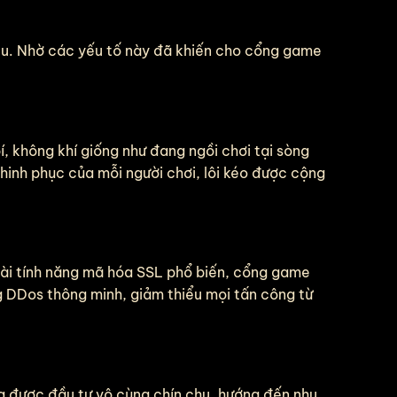
iệu. Nhờ các yếu tố này đã khiến cho cổng game
, không khí giống như đang ngồi chơi tại sòng
hinh phục của mỗi người chơi, lôi kéo được cộng
goài tính năng mã hóa SSL phổ biến, cổng game
 DDos thông minh, giảm thiểu mọi tấn công từ
g được đầu tư vô cùng chín chu, hướng đến nhu