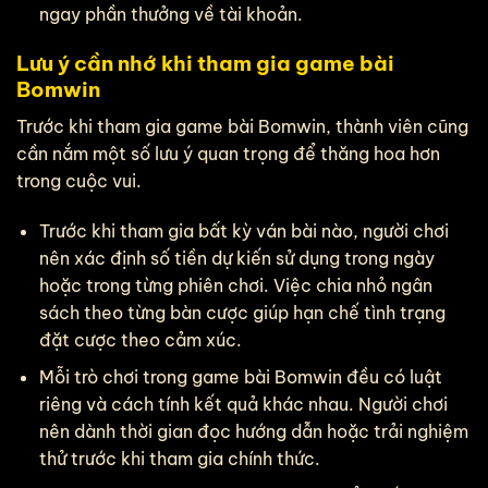
ngay phần thưởng về tài khoản.
Lưu ý cần nhớ khi tham gia game bài
Bomwin
Trước khi tham gia game bài Bomwin, thành viên cũng
cần nắm một số lưu ý quan trọng để thăng hoa hơn
trong cuộc vui.
Trước khi tham gia bất kỳ ván bài nào, người chơi
nên xác định số tiền dự kiến sử dụng trong ngày
hoặc trong từng phiên chơi. Việc chia nhỏ ngân
sách theo từng bàn cược giúp hạn chế tình trạng
đặt cược theo cảm xúc.
Mỗi trò chơi trong game bài Bomwin đều có luật
riêng và cách tính kết quả khác nhau. Người chơi
nên dành thời gian đọc hướng dẫn hoặc trải nghiệm
thử trước khi tham gia chính thức.