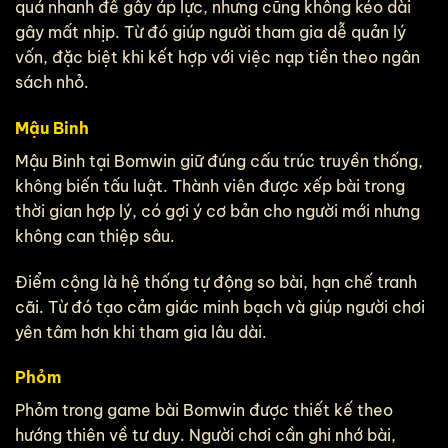
quá nhanh để gây áp lực, nhưng cũng không kéo dài
gây mất nhịp. Từ đó giúp người tham gia dễ quản lý
vốn, đặc biệt khi kết hợp với việc nạp tiền theo ngân
sách nhỏ.
Mậu Binh
Mậu Binh tại Bomwin giữ đúng cấu trúc truyền thống,
không biến tấu luật. Thành viên được xếp bài trong
thời gian hợp lý, có gợi ý cơ bản cho người mới nhưng
không can thiệp sâu.
Điểm cộng là hệ thống tự động so bài, hạn chế tranh
cãi. Từ đó tạo cảm giác minh bạch và giúp người chơi
yên tâm hơn khi tham gia lâu dài.
Phỏm
Phỏm trong game bài Bomwin được thiết kế theo
hướng thiên về tư duy. Người chơi cần ghi nhớ bài,