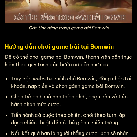
Các tính năng trong game bài Bomwin
Hướng dẫn chơi game bài tại Bomwin
Để có thể chơi game bài Bomwin, thành viên cần thực
hiện theo quy trình các bước cơ bản như sau:
Truy cập website chính chủ Bomwin, đăng nhập tài
khoản, nạp tiền và chọn gảnh game bài Bomwin.
Chọn trò chơi mà bạn thích chơi, chọn bàn và tiến
hành chọn mức cược.
Tiến hành cá cược theo phiên, chơi theo turn, áp
dụng chiến thuật để có thể giành chiến thắng.
Nếu kết quả bạn là người thắng cược, bạn sẽ nhận