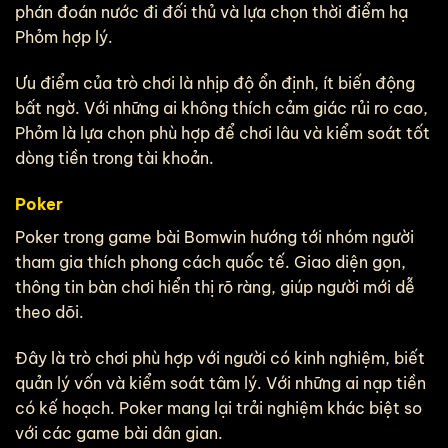
phán đoán nước đi đối thủ và lựa chọn thời điểm hạ
Phỏm hợp lý.
Ưu điểm của trò chơi là nhịp độ ổn định, ít biến động
bất ngờ. Với những ai không thích cảm giác rủi ro cao,
Phỏm là lựa chọn phù hợp để chơi lâu và kiểm soát tốt
dòng tiền trong tài khoản.
Poker
Poker trong game bài Bomwin hướng tới nhóm người
tham gia thích phong cách quốc tế. Giao diện gọn,
thông tin bàn chơi hiển thị rõ ràng, giúp người mới dễ
theo dõi.
Đây là trò chơi phù hợp với người có kinh nghiệm, biết
quản lý vốn và kiểm soát tâm lý. Với những ai nạp tiền
có kế hoạch. Poker mang lại trải nghiệm khác biệt so
với các game bài dân gian.