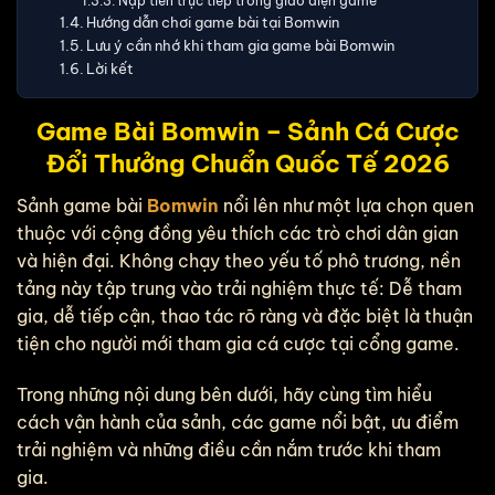
Nạp tiền trực tiếp trong giao diện game
Hướng dẫn chơi game bài tại Bomwin
Lưu ý cần nhớ khi tham gia game bài Bomwin
Lời kết
Game Bài Bomwin – Sảnh Cá Cược
Đổi Thưởng Chuẩn Quốc Tế 2026
Sảnh game bài
Bomwin
nổi lên như một lựa chọn quen
thuộc với cộng đồng yêu thích các trò chơi dân gian
và hiện đại. Không chạy theo yếu tố phô trương, nền
tảng này tập trung vào trải nghiệm thực tế: Dễ tham
gia, dễ tiếp cận, thao tác rõ ràng và đặc biệt là thuận
tiện cho người mới tham gia cá cược tại cổng game.
Trong những nội dung bên dưới, hãy cùng tìm hiểu
cách vận hành của sảnh, các game nổi bật, ưu điểm
trải nghiệm và những điều cần nắm trước khi tham
gia.