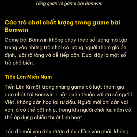
Tổng quan về game bài Bomwin
Các trò chơi chất lượng trong game bài
Bomwin
Game bài Bomwin không chạy theo số lượng mà tập
trung vào những trò chơi có lượng người tham gia ổn
định, luật rõ ràng và dễ tiếp cận. Dưới đây là một số
trò phổ biến.
Tiến Lên Miền Nam
Tiến Lên là một trong những game có lượt tham gia
cao nhất tại Bomwin. Luật quen thuộc với đa số người
Việt, không cần học lại từ đầu. Người mới chỉ cần vài
ván là có thể bắt nhịp, trong khi người chơi lâu năm có
thể áp dụng chiến thuật linh hoạt.
Tốc độ mỗi ván đều được điều chỉnh vừa phải, không