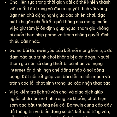
Chơi liên tục trong thời gian dài có thể khiến thành
viên mất tập trung và đưa ra quyết định vội vàng.
Bạn nên chủ động nghỉ giữa các phiên chơi, đặc
biệt khi gặp chuỗi kết quả không như mong muốn.
Việc giữ tâm lý ổn định giúp người tham gia không
bị cuốn theo nhịp game và tránh những quyết định
thiếu cân nhắc.
Game bài Bomwin yêu cầu kết nối mạng liên tục để
đảm bảo quá trình chơi không bị gián đoạn. Người
tham gia nên sử dụng thiết bị cá nhân và mạng
internet ổn định, hạn chế đăng nhập ở nơi công
cộng. Kết nối tốt giúp ván bài diễn ra liền mạch và
tránh các lỗi phát sinh trong lúc xác nhận thao tác.
Việc kiểm tra lịch sử ván chơi và giao dịch giúp
người chơi nắm rõ tình trạng tài khoản, phát hiện
sớm các bất thường nếu có. Bomwin cung cấp đầy
đủ thông tin về biến động số dư, kết quả từng ván,