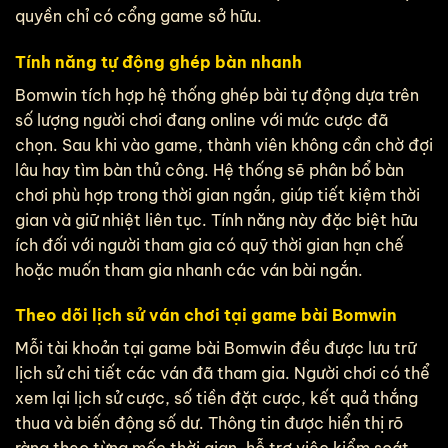
quyền chỉ có cổng game sở hữu.
Tính năng tự động ghép bàn nhanh
Bomwin tích hợp hệ thống ghép bài tự động dựa trên
số lượng người chơi đang online với mức cược đã
chọn. Sau khi vào game, thành viên không cần chờ đợi
lâu hay tìm bàn thủ công. Hệ thống sẽ phân bổ bàn
chơi phù hợp trong thời gian ngắn, giúp tiết kiệm thời
gian và giữ nhiệt liên tục. Tính năng này đặc biệt hữu
ích đối với người tham gia có quỹ thời gian hạn chế
hoặc muốn tham gia nhanh các ván bài ngắn.
Theo dõi lịch sử ván chơi tại game bài Bomwin
Mỗi tài khoản tại game bài Bomwin đều được lưu trữ
lịch sử chi tiết các ván đã tham gia. Người chơi có thể
xem lại lịch sử cược, số tiền đặt cược, kết quả thắng
thua và biến động số dư. Thông tin được hiển thị rõ