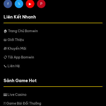
f
𝕏
▶
P
Liên Kết Nhanh
🏠 Trang Chủ Bomwin
📖 Giới Thiệu
🎁 Khuyến Mãi
📋 Tải App Bomwin
📞 Liên Hệ
Sảnh Game Hot
🎰 Live Casino
🃏 Game Bài Đổi Thưởng