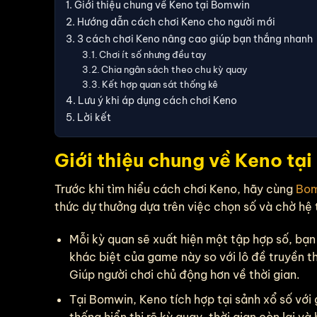
Giới thiệu chung về Keno tại Bomwin
Hướng dẫn cách chơi Keno cho người mới
3 cách chơi Keno nâng cao giúp bạn thắng nhanh
Chơi ít số nhưng đều tay
Chia ngân sách theo chu kỳ quay
Kết hợp quan sát thống kê
Lưu ý khi áp dụng cách chơi Keno
Lời kết
Giới thiệu chung về Keno tạ
Trước khi tìm hiểu cách chơi Keno, hãy cùng
Bo
thức dự thưởng dựa trên việc chọn số và chờ hệ
Mỗi kỳ quan sẽ xuất hiện một tập hợp số, bạn
khác biệt của game này so với lô đề truyền t
Giúp người chơi chủ động hơn về thời gian.
Tại Bomwin, Keno tích hợp tại sảnh xổ số với 
thống hiển thị rõ kỳ quay, thời gian còn lại 