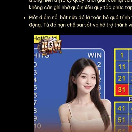
không cần ghi nhớ quá nhiều quy tắc phức tạp
Một điểm nổi bật nữa đó là toàn bộ quá trình
động. Từ đó hạn chế sai sót và hỗ trợ thành v