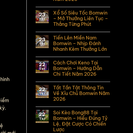
Xổ Số Siêu Tốc Bomwin
23
– Mở Thưởng Liên Tục –
Th1
Thắng Từng Phút
Tiến Lên Miền Nam
23
Bomwin – Nhịp Đánh
Th1
Nhanh Kèm Thưởng Lớn
Cách Chơi Keno Tại
22
Bomwin – Hướng Dẫn
Th1
Chi Tiết Năm 2026
hình
Tất Tần Tật Thông Tin
22
Về Xỉu Chủ Bomwin Năm
Th1
2026
Điểm
kỳ.
Soi Kèo Bong88 Tại
22
Bomwin – Hiểu Đúng Tỷ
Th1
Lệ, Đặt Cược Có Chiến
Hệ
Lược
ười mới