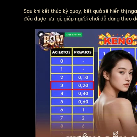
Sau khi kết thúc kỳ quay, kết quả sẽ hiển thị ng
đều được lưu lại, giúp người chơi dễ dàng theo d