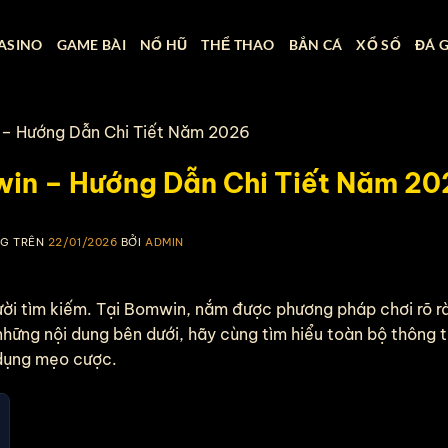
ASINO
GAME BÀI
NỔ HŨ
THỂ THAO
BẮN CÁ
XỔ SỐ
ĐÁ 
 – Hướng Dẫn Chi Tiết Năm 2026
win – Hướng Dẫn Chi Tiết Năm 2
G TRÊN
22/01/2026
BỞI
ADMIN
ười tìm kiếm. Tại Bomwin, nắm được phương pháp chơi rõ r
hững nội dung bên dưới, hãy cùng tìm hiểu toàn bộ thông ti
 dụng mẹo cược.