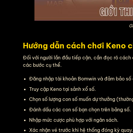
G
Hướng dẫn cách chơi Keno c
Đối với người lần đầu tiếp cận, cần đọc rõ cách
các bước cụ thể.
Đăng nhập tài khoản Bomwin và đảm bảo số d
Truy cập Keno tại sảnh xổ số.
Chọn số lượng con số muốn dự thưởng (thường 
Đánh dấu các con số bạn chọn trên bảng số.
Nhập mức cược phù hợp với ngân sách.
Xác nhận vé trước khi hệ thống đóng kỳ quay