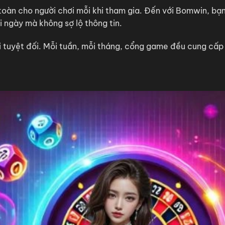
toàn cho người chơi mỗi khi tham gia. Đến với Bomwin, b
i ngày mà không sợ lộ thông tin.
 tuyệt đối. Mỗi tuần, mỗi tháng, cổng game đều cung cấp 