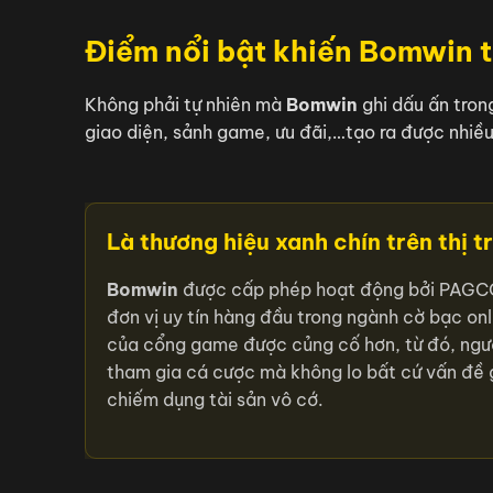
Điểm nổi bật khiến Bomwin th
Không phải tự nhiên mà
Bomwin
ghi dấu ấn tron
giao diện, sảnh game, ưu đãi,…tạo ra được nhiều
Là thương hiệu xanh chín trên thị t
Bomwin
được cấp phép hoạt động bởi PAGCO
đơn vị uy tín hàng đầu trong ngành cờ bạc onli
của cổng game được củng cố hơn, từ đó, ngườ
tham gia cá cược mà không lo bất cứ vấn đề g
chiếm dụng tài sản vô cớ.