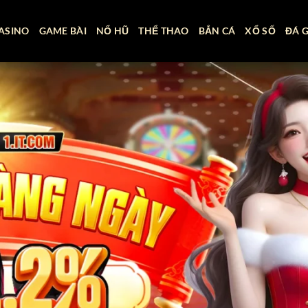
ASINO
GAME BÀI
NỔ HŨ
THỂ THAO
BẮN CÁ
XỔ SỐ
ĐÁ 