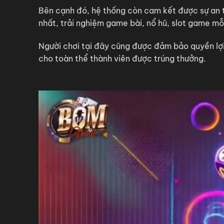
Bên cạnh đó, hệ thống còn cam kết được sự an 
nhất, trải nghiệm game bài, nổ hũ, slot game mỗ
Người chơi tại đây cũng được đảm bảo quyền lợi
cho toàn thể thành viên được trúng thưởng.